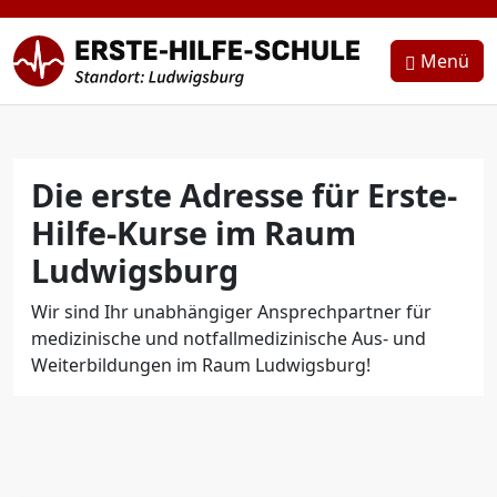
Zum Inhalt springen
{{bs5.template.a18y.jump_to_content}}
Menü
Die erste Adresse für Erste-
Hilfe-Kurse im Raum
Ludwigsburg
Wir sind Ihr unabhängiger Ansprechpartner für
medizinische und notfallmedizinische Aus- und
Weiterbildungen im Raum Ludwigsburg!