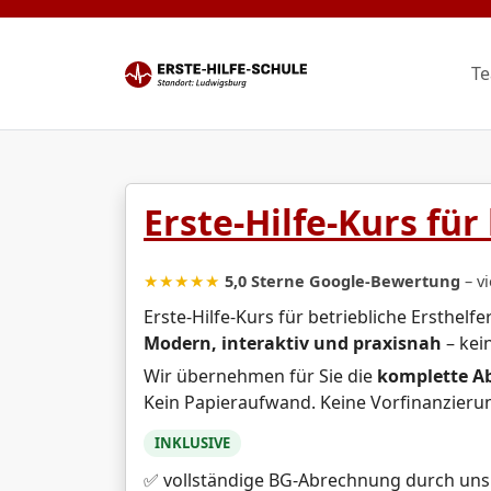
Zum Inhalt springen
{{bs5.template.a18y.jump_to_content}}
T
Erste-Hilfe-Kurs für
★★★★★
5,0 Sterne Google-Bewertung
– v
Erste-Hilfe-Kurs für betriebliche Ersthelfe
Modern, interaktiv und praxisnah
– kei
Wir übernehmen für Sie die
komplette Ab
Kein Papieraufwand. Keine Vorfinanzierung
INKLUSIVE
✅ vollständige BG-Abrechnung durch uns