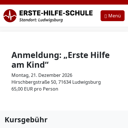
Zum Inhalt springen
{{bs5.template.a18y.jump_to_content}}
Menü
Anmeldung: „Erste Hilfe
am Kind“
Montag, 21. Dezember 2026
Hirschbergstraße 50, 71634 Ludwigsburg
65,00 EUR pro Person
Kursgebühr