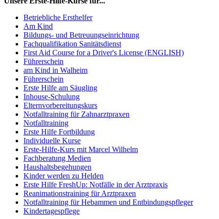
Unsere Erste-Hilfe-Kurse für...
Betriebliche Ersthelfer
Am Kind
Bildungs- und Betreuungseinrichtung
Fachqualifikation Sanitätsdienst
First Aid Course for a Driver's License (ENGLISH)
Führerschein
am Kind in Walheim
Führerschein
Erste Hilfe am Säugling
Inhouse-Schulung
Elternvorbereitungskurs
Notfalltraining für Zahnarztpraxen
Notfalltraining
Erste Hilfe Fortbildung
Individuelle Kurse
Erste-Hilfe-Kurs mit Marcel Wilhelm
Fachberatung Medien
Haushaltsbegehungen
Kinder werden zu Helden
Erste Hilfe FreshUp: Notfälle in der Arztpraxis
Reanimationstraining für Arztpraxen
Notfalltraining für Hebammen ­und Entbindungspfleger
Kindertagespflege