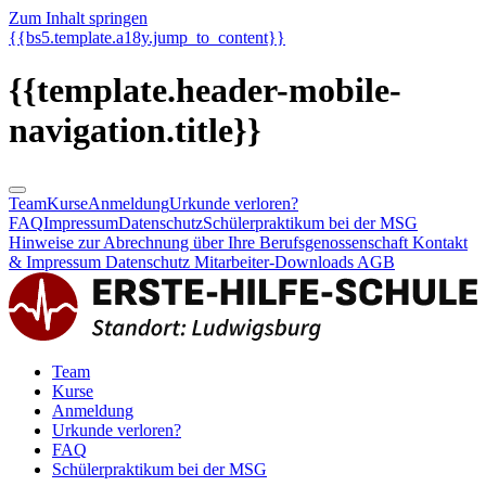
Zum Inhalt springen
{{bs5.template.a18y.jump_to_content}}
{{template.header-mobile-
navigation.title}}
Team
Kurse
Anmeldung
Urkunde verloren?
FAQ
Impressum
Datenschutz
Schülerpraktikum bei der MSG
Hinweise zur Abrechnung über Ihre Berufsgenossenschaft
Kontakt
& Impressum
Datenschutz
Mitarbeiter-Downloads
AGB
Team
Kurse
Anmeldung
Urkunde verloren?
FAQ
Schülerpraktikum bei der MSG